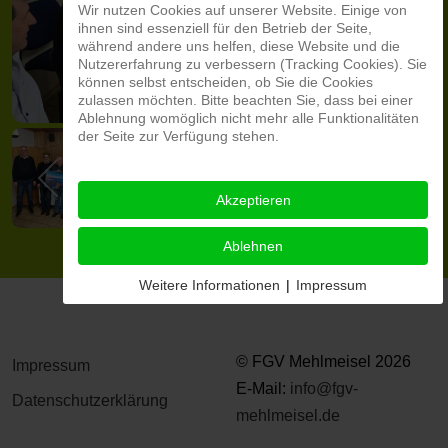
Wir nutzen Cookies auf unserer Website. Einige von
ihnen sind essenziell für den Betrieb der Seite,
während andere uns helfen, diese Website und die
Nutzererfahrung zu verbessern (Tracking Cookies). Sie
können selbst entscheiden, ob Sie die Cookies
zulassen möchten. Bitte beachten Sie, dass bei einer
Ablehnung womöglich nicht mehr alle Funktionalitäten
der Seite zur Verfügung stehen.
Akzeptieren
Ablehnen
Weitere Informationen
|
Impressum
© FGV Mehlmeisel 2026
Impressum
E-Mail:
info@fgv-
Datenschutzerklärung
mehlmeisel.de