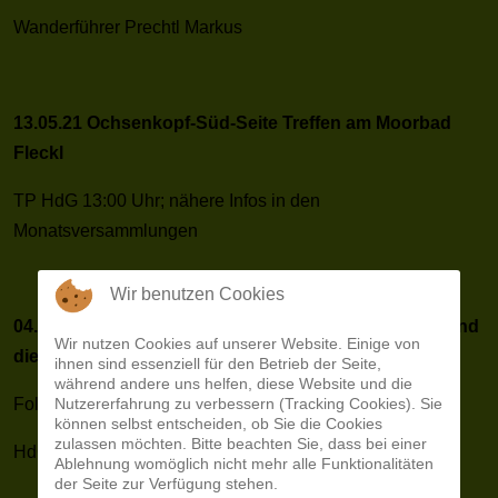
Wanderführer Prechtl Markus
13.05.21 Ochsenkopf-Süd-Seite Treffen am Moorbad
Fleckl
TP HdG 13:00 Uhr; nähere Infos in den
Monatsversammlungen
Wir benutzen Cookies
04.06.21 Zeitreise durch die Geschichte des Abfalls und
Wir nutzen Cookies auf unserer Website. Einige von
die
ihnen sind essenziell für den Betrieb der Seite,
während andere uns helfen, diese Website und die
Nutzererfahrung zu verbessern (Tracking Cookies). Sie
Folgen für Mensch, Tier und Umwelt
können selbst entscheiden, ob Sie die Cookies
zulassen möchten. Bitte beachten Sie, dass bei einer
HdG 19:00 Uhr; Referent Kuhbandner Karl.
Ablehnung womöglich nicht mehr alle Funktionalitäten
der Seite zur Verfügung stehen.