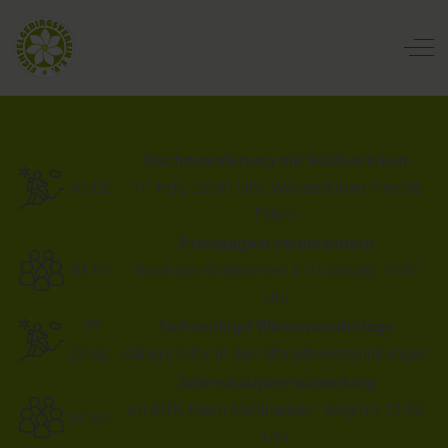
Off
Nachtwanderung mit Stärketrinken
05.01.
TP HdG 18:00 Uhr; Wanderführer Prechtl
Edwin
Preisgageln vereinsintern
01.02.
Gasthaus Waldfrieden in Hüttstadl; 19:00
Uhr
20-
Ochsenkopf Winterwandertage
23.02.
nähere Infos in den Monatsversammlungen
Jahreshauptversammlung
eginn 19:00
im BRK Heim Mehlmeisel - B
07.03.
Uhr