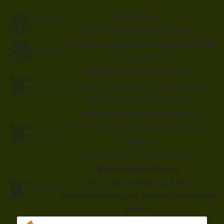
Zoigl-Abend
29.03
ab 18:00 Uhr im Haus des Gastes
Schmücken des Osterbrunnens am HdG
12.04.
TP 9:30 Uhr HdG
Rauher Kulm, kleiner Kulm
21.04.
TP 13:30 Uhr HdG; ca. 11 km; mit Einkehr;
Wanderführer Prechtl Markus
In der Teichpfanne unterwegs
TP 10:00 Uhr HdG; ca. 16 km. Einkehr
04.05.
möglich;
Wanderführer Koller Bernhard
Epprechtstein-Runde
TP 13:30 Uhr HdG; ca. 9 km;
18.05.
Rucksackverpflegung; Wanderführer Prechtl
Michael