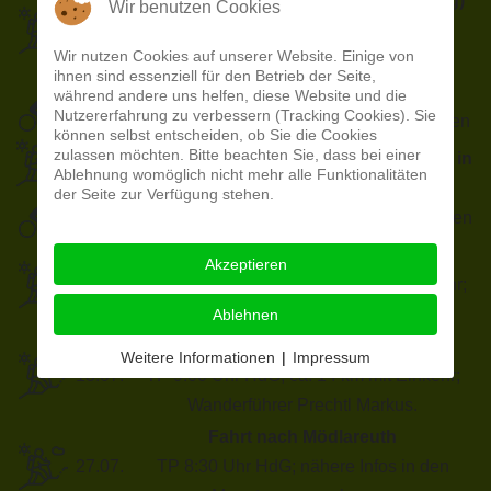
Leiterwagentour (Vatertagswanderung)
Wir benutzen Cookies
29.05.
TP 13:00 Uhr HdG; nähere Infos in den
Wir nutzen Cookies auf unserer Website. Einige von
Monatsversammlungen
ihnen sind essenziell für den Betrieb der Seite,
Zuckerhut Radtour
während andere uns helfen, diese Website und die
09.06.
Nutzererfahrung zu verbessern (Tracking Cookies). Sie
nähere Infos in den Monatsversammlungen
können selbst entscheiden, ob Sie die Cookies
zulassen möchten. Bitte beachten Sie, dass bei einer
Frühjahrssternwanderung / Sternradln in
Ablehnung womöglich nicht mehr alle Funktionalitäten
22.06.
Tröstau
der Seite zur Verfügung stehen.
Nähere Infos in den Monatsversammlungen
Zum Waldstein
Akzeptieren
29.06.
TP 09:00 Uhr HdG; ca. 14 km; mit Einkehr;
Wanderführer Prechtl Markus
Ablehnen
Königsstein Ostalbsteig
Weitere Informationen
|
Impressum
13.07.
TP 9:00 Uhr HdG; ca. 14 km mit Einkehr;
Wanderführer Prechtl Markus.
Fahrt nach Mödlareuth
27.07.
TP 8:30 Uhr HdG; nähere Infos in den