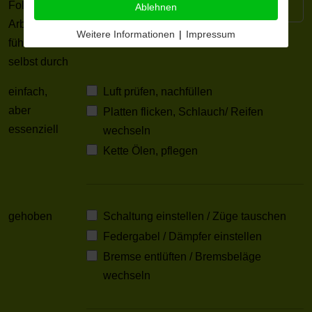
Folgende
Ablehnen
Arbeiten
Weitere Informationen
|
Impressum
führe ich
selbst durch
einfach,
Luft prüfen, nachfüllen
aber
Platten flicken, Schlauch/ Reifen
essenziell
wechseln
Kette Ölen, pflegen
gehoben
Schaltung einstellen / Züge tauschen
Federgabel / Dämpfer einstellen
Bremse entlüften / Bremsbeläge
wechseln