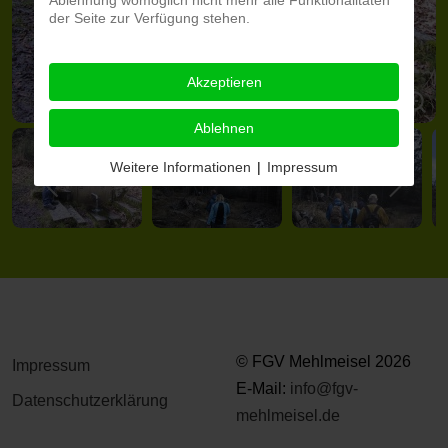
der Seite zur Verfügung stehen.
Akzeptieren
Ablehnen
Weitere Informationen
|
Impressum
© FGV Mehlmeisel 2026
Impressum
E-Mail:
info@fgv-
Datenschutzerklärung
mehlmeisel.de